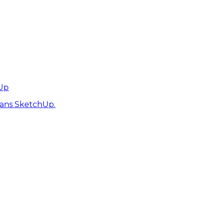
hUp
dans SketchUp.