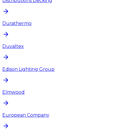
Distributions Decking
Durathermo
Duvaltex
Edison Lighting Group
Elmwood
European Company