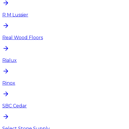
R M Lussier
Real Wood Floors
Rialux
Rinox
SBC Cedar
Select Stone Supply