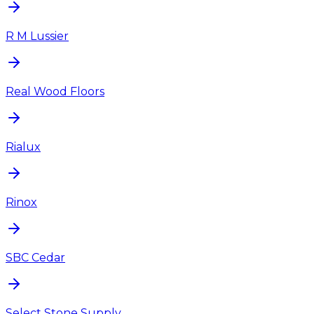
R M Lussier
Real Wood Floors
Rialux
Rinox
SBC Cedar
Select Stone Supply