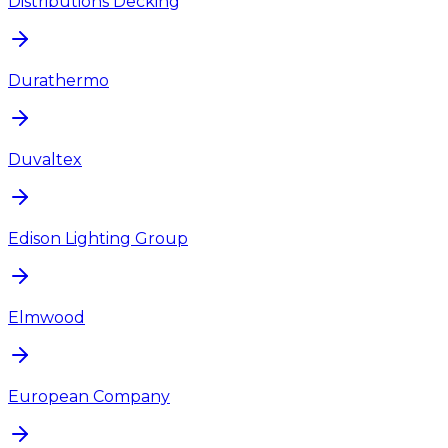
Distributions Decking
Durathermo
Duvaltex
Edison Lighting Group
Elmwood
European Company