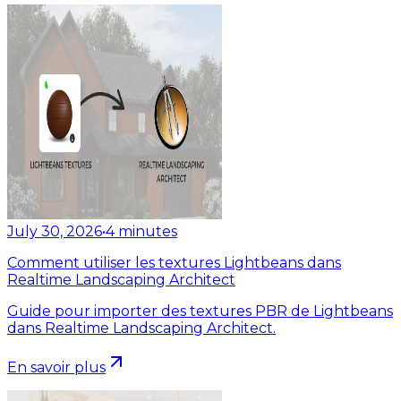
July 30, 2026
•
4
minutes
Comment utiliser les textures Lightbeans dans
Realtime Landscaping Architect
Guide pour importer des textures PBR de Lightbeans
dans Realtime Landscaping Architect.
En savoir plus