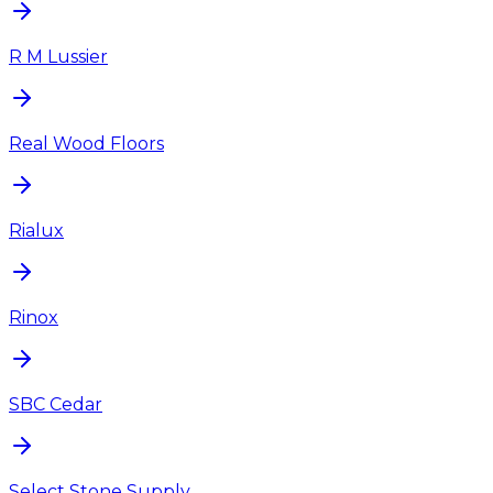
R M Lussier
Real Wood Floors
Rialux
Rinox
SBC Cedar
Select Stone Supply