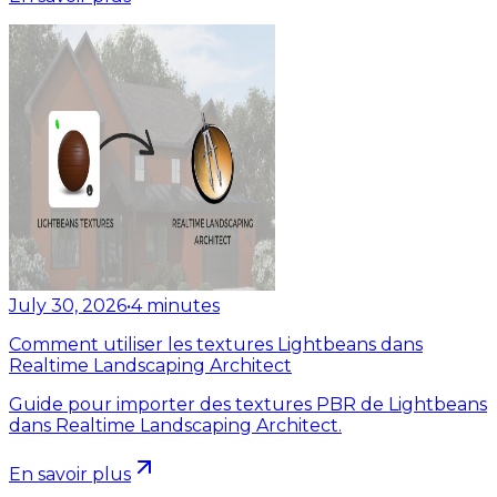
July 30, 2026
•
4
minutes
Comment utiliser les textures Lightbeans dans
Realtime Landscaping Architect
Guide pour importer des textures PBR de Lightbeans
dans Realtime Landscaping Architect.
En savoir plus