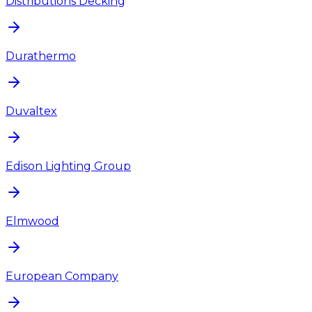
Distributions Decking
Durathermo
Duvaltex
Edison Lighting Group
Elmwood
European Company