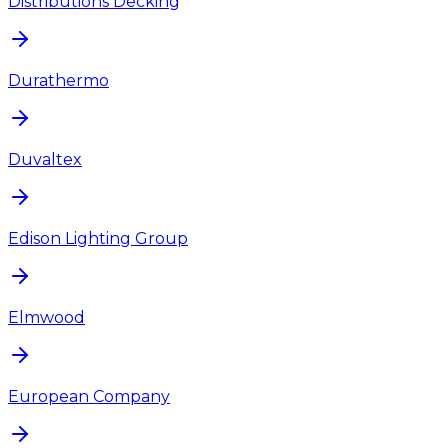
Distributions Decking
Durathermo
Duvaltex
Edison Lighting Group
Elmwood
European Company