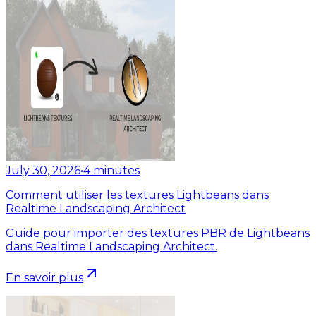
July 30, 2026
•
4
minutes
Comment utiliser les textures Lightbeans dans
Realtime Landscaping Architect
Guide pour importer des textures PBR de Lightbeans
dans Realtime Landscaping Architect.
En savoir plus