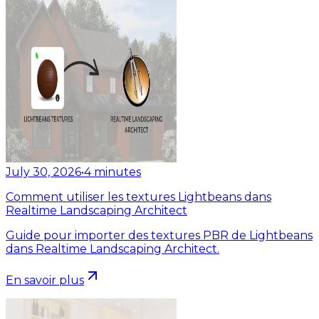
July 30, 2026
•
4
minutes
Comment utiliser les textures Lightbeans dans
Realtime Landscaping Architect
Guide pour importer des textures PBR de Lightbeans
dans Realtime Landscaping Architect.
En savoir plus