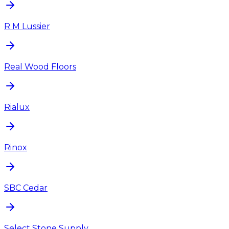
R M Lussier
Real Wood Floors
Rialux
Rinox
SBC Cedar
Select Stone Supply