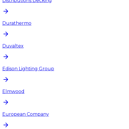
Distributions Decking
Durathermo
Duvaltex
Edison Lighting Group
Elmwood
European Company