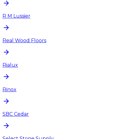
R M Lussier
Real Wood Floors
Rialux
Rinox
SBC Cedar
Select Stone Supply