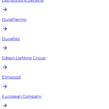
Distributions Decking
Durathermo
Duvaltex
Edison Lighting Group
Elmwood
European Company