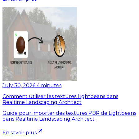
July 30, 2026
•
4
minutes
Comment utiliser les textures Lightbeans dans
Realtime Landscaping Architect
Guide pour importer des textures PBR de Lightbeans
dans Realtime Landscaping Architect.
En savoir plus