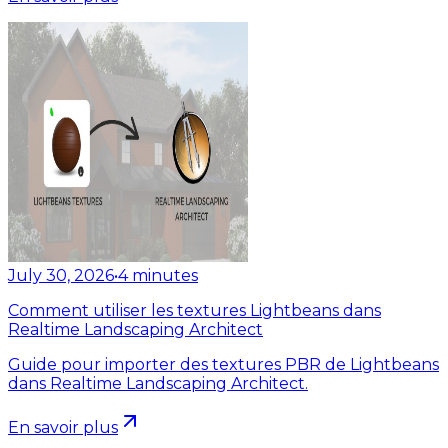
July 30, 2026
•
4
minutes
Comment utiliser les textures Lightbeans dans
Realtime Landscaping Architect
Guide pour importer des textures PBR de Lightbeans
dans Realtime Landscaping Architect.
En savoir plus