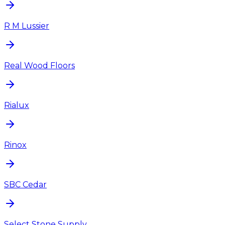
R M Lussier
Real Wood Floors
Rialux
Rinox
SBC Cedar
Select Stone Supply