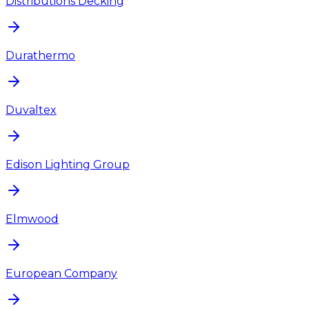
Distributions Decking
Durathermo
Duvaltex
Edison Lighting Group
Elmwood
European Company