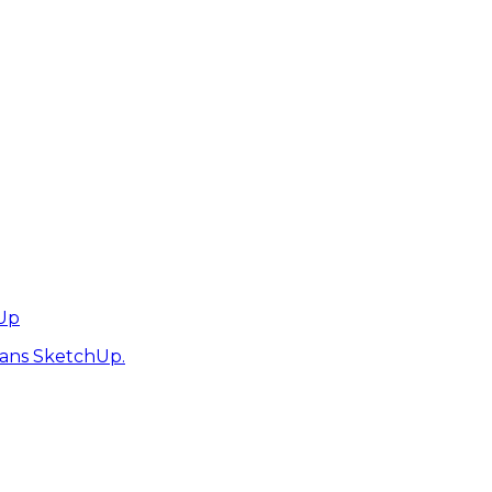
hUp
dans SketchUp.