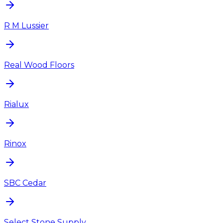
R M Lussier
Real Wood Floors
Rialux
Rinox
SBC Cedar
Select Stone Supply