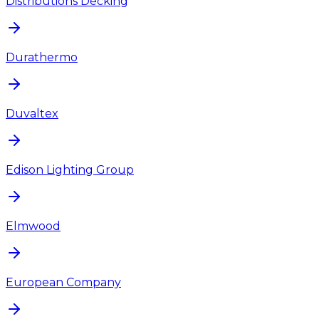
Distributions Decking
Durathermo
Duvaltex
Edison Lighting Group
Elmwood
European Company