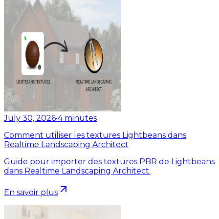
July 30, 2026
•
4
minutes
Comment utiliser les textures Lightbeans dans
Realtime Landscaping Architect
Guide pour importer des textures PBR de Lightbeans
dans Realtime Landscaping Architect.
En savoir plus