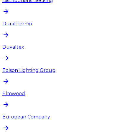
Distributions Decking
Durathermo
Duvaltex
Edison Lighting Group
Elmwood
European Company