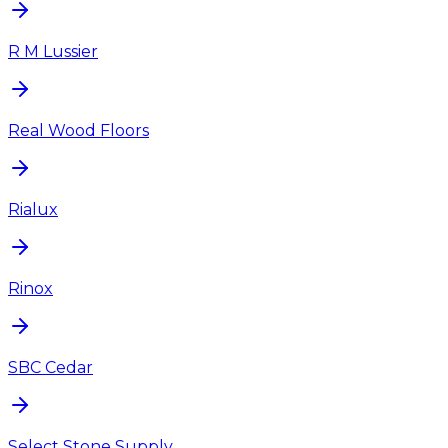
R M Lussier
Real Wood Floors
Rialux
Rinox
SBC Cedar
Select Stone Supply