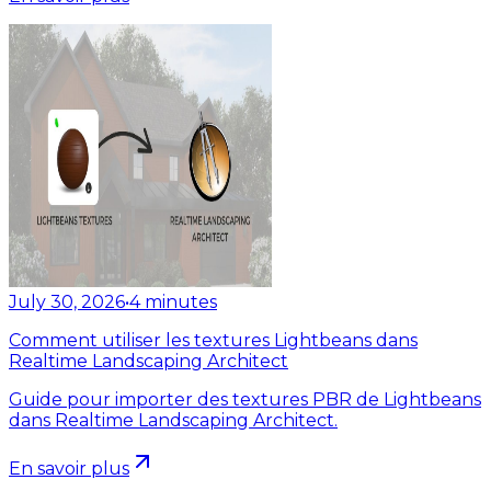
July 30, 2026
•
4
minutes
Comment utiliser les textures Lightbeans dans
Realtime Landscaping Architect
Guide pour importer des textures PBR de Lightbeans
dans Realtime Landscaping Architect.
En savoir plus