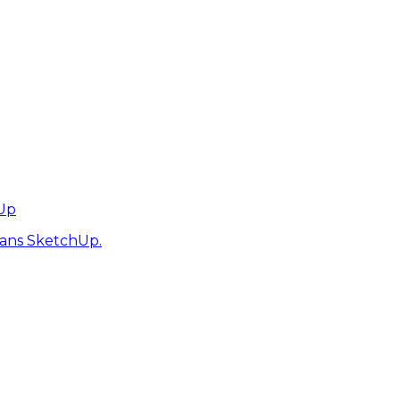
hUp
dans SketchUp.