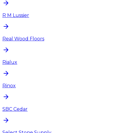
R M Lussier
Real Wood Floors
Rialux
Rinox
SBC Cedar
Select Stone Supply