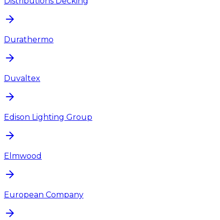
Distributions Decking
Durathermo
Duvaltex
Edison Lighting Group
Elmwood
European Company