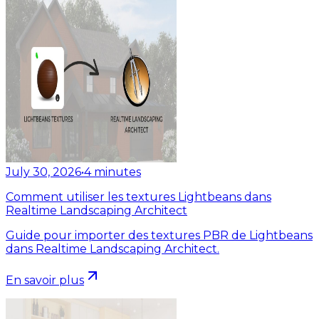
July 30, 2026
•
4
minutes
Comment utiliser les textures Lightbeans dans
Realtime Landscaping Architect
Guide pour importer des textures PBR de Lightbeans
dans Realtime Landscaping Architect.
En savoir plus