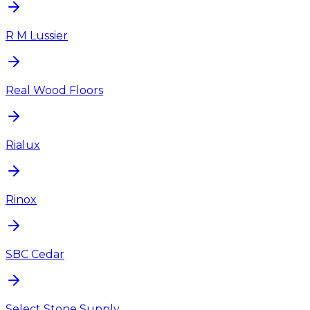
R M Lussier
Real Wood Floors
Rialux
Rinox
SBC Cedar
Select Stone Supply