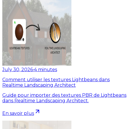
July 30, 2026
•
4
minutes
Comment utiliser les textures Lightbeans dans
Realtime Landscaping Architect
Guide pour importer des textures PBR de Lightbeans
dans Realtime Landscaping Architect.
En savoir plus