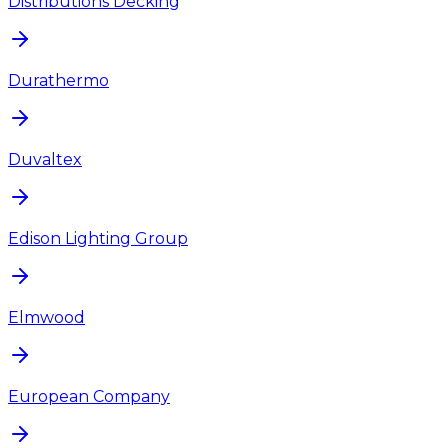
Distributions Decking
Durathermo
Duvaltex
Edison Lighting Group
Elmwood
European Company