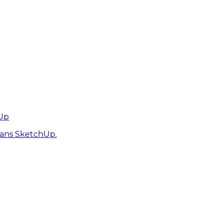
hUp
dans SketchUp.