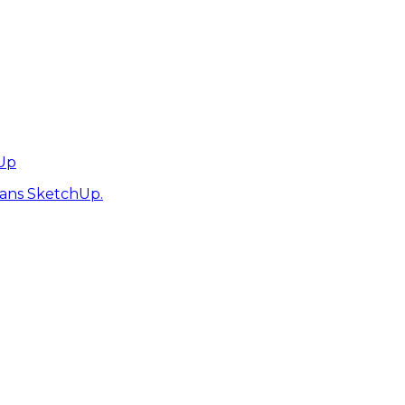
hUp
dans SketchUp.