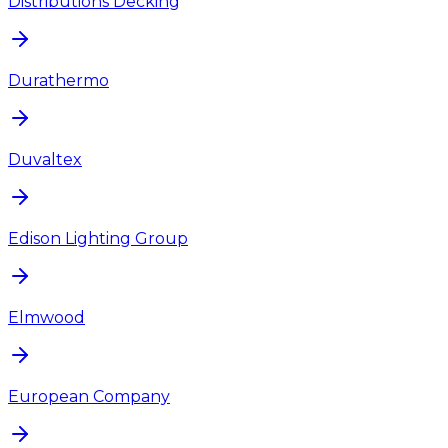
Distributions Decking
Durathermo
Duvaltex
Edison Lighting Group
Elmwood
European Company