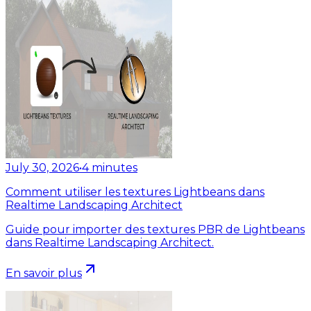
July 30, 2026
•
4
minutes
Comment utiliser les textures Lightbeans dans
Realtime Landscaping Architect
Guide pour importer des textures PBR de Lightbeans
dans Realtime Landscaping Architect.
En savoir plus