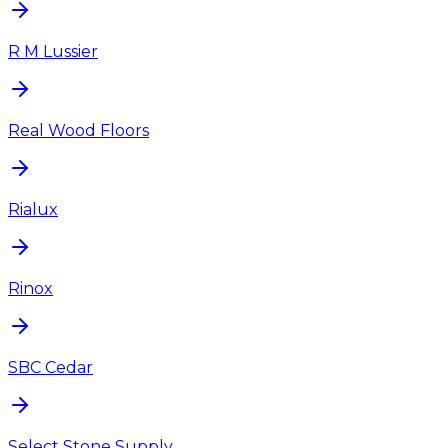
R M Lussier
Real Wood Floors
Rialux
Rinox
SBC Cedar
Select Stone Supply