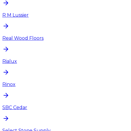
R M Lussier
Real Wood Floors
Rialux
Rinox
SBC Cedar
Select Stone Supply