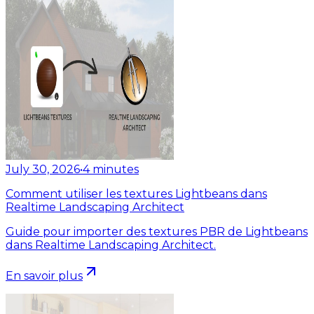
July 30, 2026
•
4
minutes
Comment utiliser les textures Lightbeans dans
Realtime Landscaping Architect
Guide pour importer des textures PBR de Lightbeans
dans Realtime Landscaping Architect.
En savoir plus