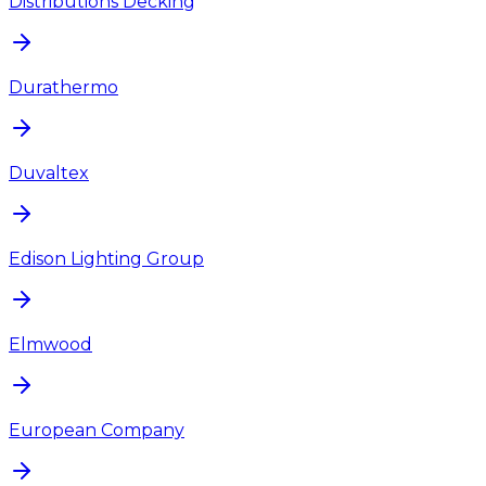
Distributions Decking
Durathermo
Duvaltex
Edison Lighting Group
Elmwood
European Company