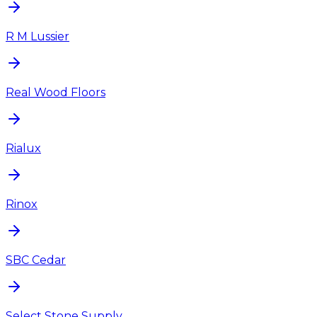
R M Lussier
Real Wood Floors
Rialux
Rinox
SBC Cedar
Select Stone Supply