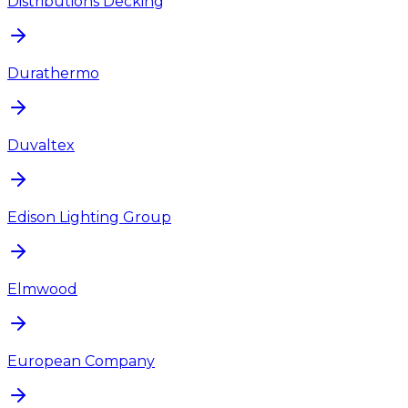
Distributions Decking
Durathermo
Duvaltex
Edison Lighting Group
Elmwood
European Company