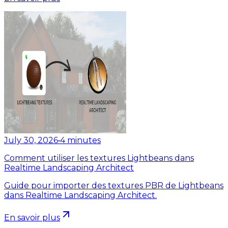
July 30, 2026
•
4
minutes
Comment utiliser les textures Lightbeans dans
Realtime Landscaping Architect
Guide pour importer des textures PBR de Lightbeans
dans Realtime Landscaping Architect.
En savoir plus