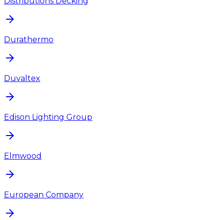
Distributions Decking
Durathermo
Duvaltex
Edison Lighting Group
Elmwood
European Company