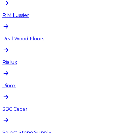
R M Lussier
Real Wood Floors
Rialux
Rinox
SBC Cedar
Select Stone Supply