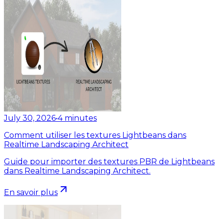
July 30, 2026
•
4
minutes
Comment utiliser les textures Lightbeans dans
Realtime Landscaping Architect
Guide pour importer des textures PBR de Lightbeans
dans Realtime Landscaping Architect.
En savoir plus