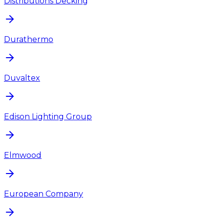
Distributions Decking
Durathermo
Duvaltex
Edison Lighting Group
Elmwood
European Company