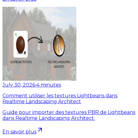
July 30, 2026
•
4
minutes
Comment utiliser les textures Lightbeans dans
Realtime Landscaping Architect
Guide pour importer des textures PBR de Lightbeans
dans Realtime Landscaping Architect.
En savoir plus