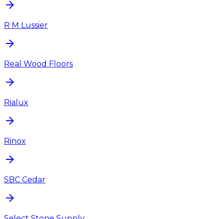
R M Lussier
Real Wood Floors
Rialux
Rinox
SBC Cedar
Select Stone Supply