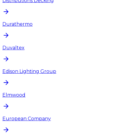
Distributions Decking
Durathermo
Duvaltex
Edison Lighting Group
Elmwood
European Company