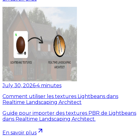
July 30, 2026
•
4
minutes
Comment utiliser les textures Lightbeans dans
Realtime Landscaping Architect
Guide pour importer des textures PBR de Lightbeans
dans Realtime Landscaping Architect.
En savoir plus