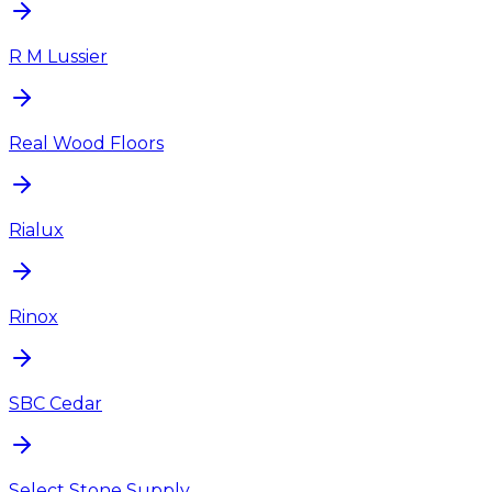
R M Lussier
Real Wood Floors
Rialux
Rinox
SBC Cedar
Select Stone Supply