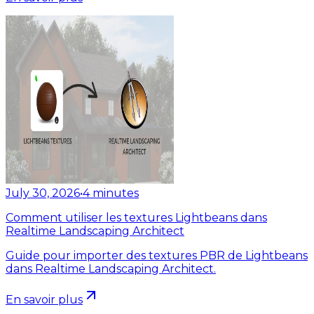
July 30, 2026
•
4
minutes
Comment utiliser les textures Lightbeans dans
Realtime Landscaping Architect
Guide pour importer des textures PBR de Lightbeans
dans Realtime Landscaping Architect.
En savoir plus