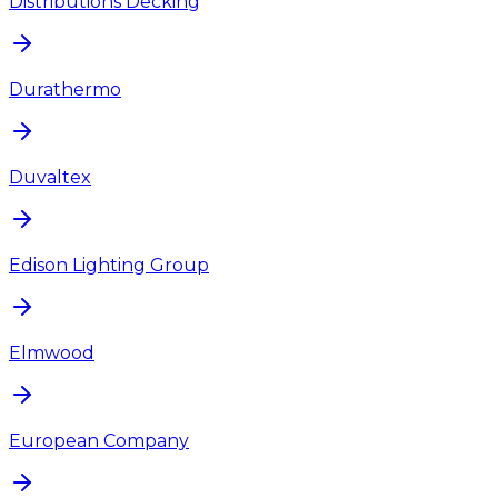
Distributions Decking
Durathermo
Duvaltex
Edison Lighting Group
Elmwood
European Company