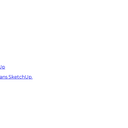
hUp
dans SketchUp.