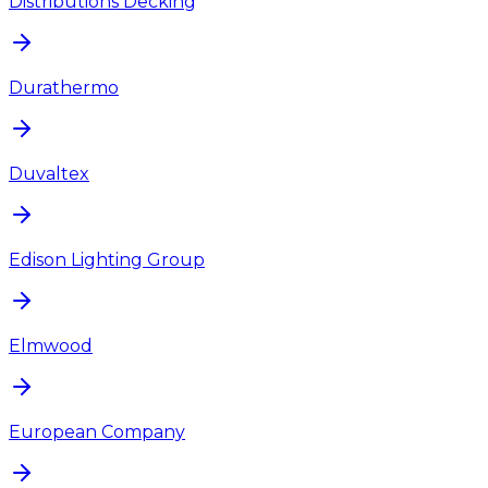
Distributions Decking
Durathermo
Duvaltex
Edison Lighting Group
Elmwood
European Company