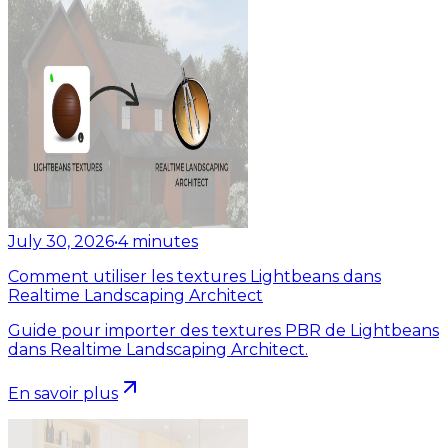
July 30, 2026
•
4
minutes
Comment utiliser les textures Lightbeans dans
Realtime Landscaping Architect
Guide pour importer des textures PBR de Lightbeans
dans Realtime Landscaping Architect.
En savoir plus