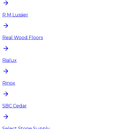
R M Lussier
Real Wood Floors
Rialux
Rinox
SBC Cedar
Select Stone Supply