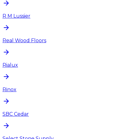
R M Lussier
Real Wood Floors
Rialux
Rinox
SBC Cedar
Select Stone Supply