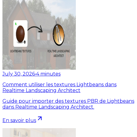
July 30, 2026
•
4
minutes
Comment utiliser les textures Lightbeans dans
Realtime Landscaping Architect
Guide pour importer des textures PBR de Lightbeans
dans Realtime Landscaping Architect.
En savoir plus