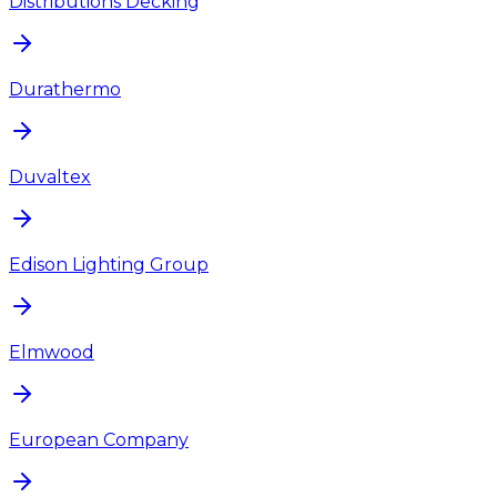
Distributions Decking
Durathermo
Duvaltex
Edison Lighting Group
Elmwood
European Company