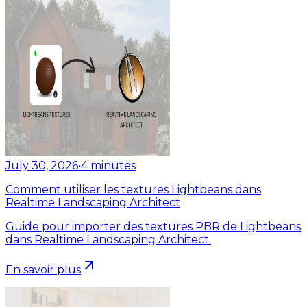
July 30, 2026
•
4
minutes
Comment utiliser les textures Lightbeans dans
Realtime Landscaping Architect
Guide pour importer des textures PBR de Lightbeans
dans Realtime Landscaping Architect.
En savoir plus