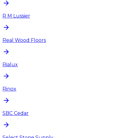
R M Lussier
Real Wood Floors
Rialux
Rinox
SBC Cedar
Select Stone Supply