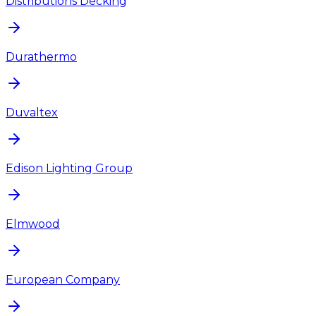
Distributions Decking
Durathermo
Duvaltex
Edison Lighting Group
Elmwood
European Company