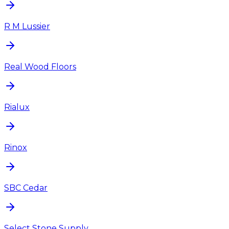
R M Lussier
Real Wood Floors
Rialux
Rinox
SBC Cedar
Select Stone Supply