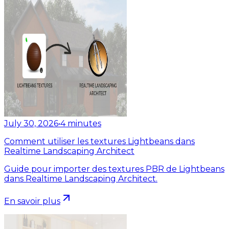
July 30, 2026
•
4
minutes
Comment utiliser les textures Lightbeans dans
Realtime Landscaping Architect
Guide pour importer des textures PBR de Lightbeans
dans Realtime Landscaping Architect.
En savoir plus