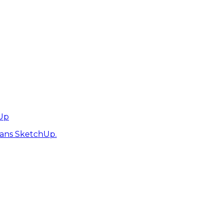
hUp
dans SketchUp.