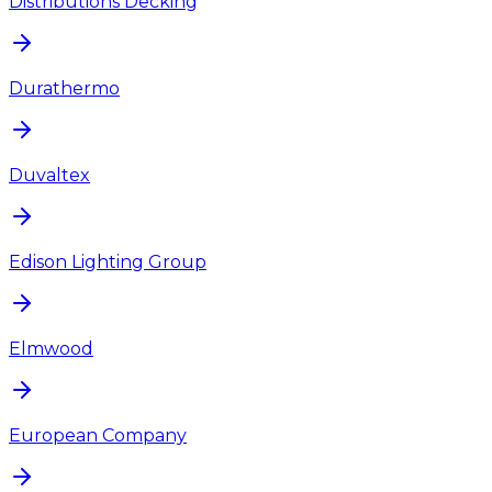
Distributions Decking
Durathermo
Duvaltex
Edison Lighting Group
Elmwood
European Company