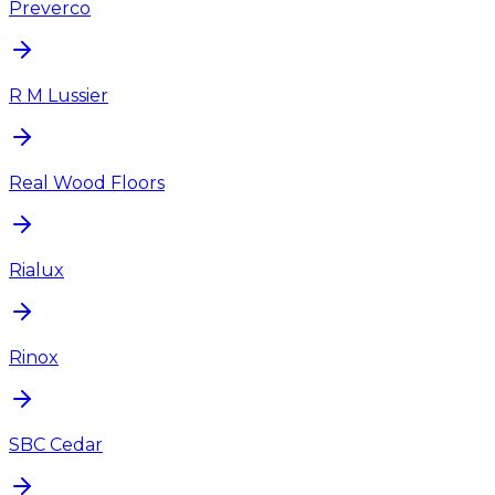
Preverco
R M Lussier
Real Wood Floors
Rialux
Rinox
SBC Cedar