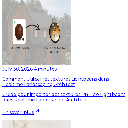
July 30, 2026
•
4
minutes
Comment utiliser les textures Lightbeans dans
Realtime Landscaping Architect
Guide pour importer des textures PBR de Lightbeans
dans Realtime Landscaping Architect.
En savoir plus