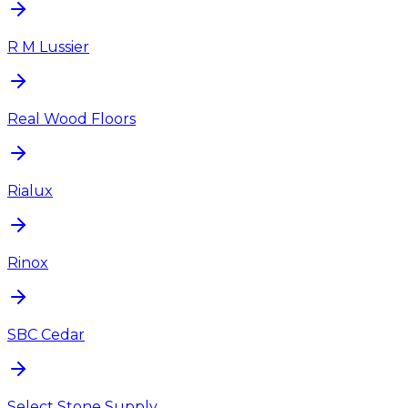
R M Lussier
Real Wood Floors
Rialux
Rinox
SBC Cedar
Select Stone Supply