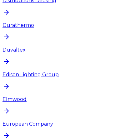
Distributions Decking
Durathermo
Duvaltex
Edison Lighting Group
Elmwood
European Company