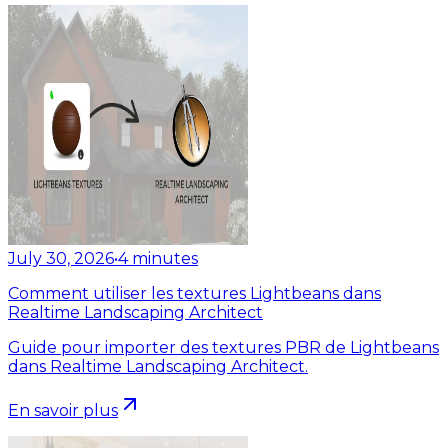
July 30, 2026
•
4
minutes
Comment utiliser les textures Lightbeans dans
Realtime Landscaping Architect
Guide pour importer des textures PBR de Lightbeans
dans Realtime Landscaping Architect.
En savoir plus