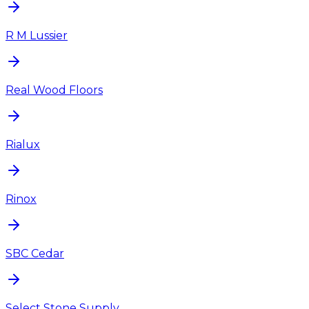
R M Lussier
Real Wood Floors
Rialux
Rinox
SBC Cedar
Select Stone Supply