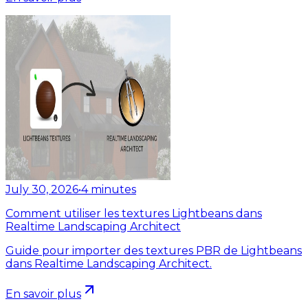
July 30, 2026
•
4
minutes
Comment utiliser les textures Lightbeans dans
Realtime Landscaping Architect
Guide pour importer des textures PBR de Lightbeans
dans Realtime Landscaping Architect.
En savoir plus