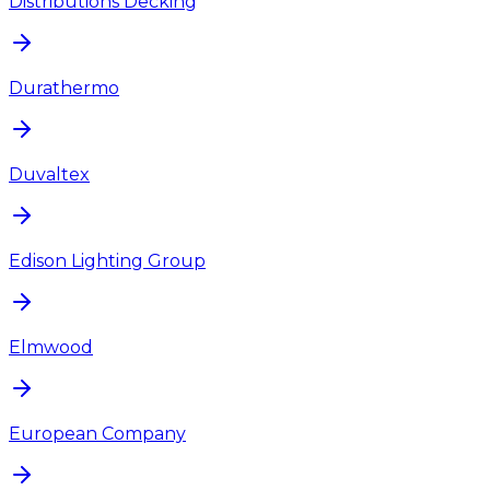
Distributions Decking
Durathermo
Duvaltex
Edison Lighting Group
Elmwood
European Company