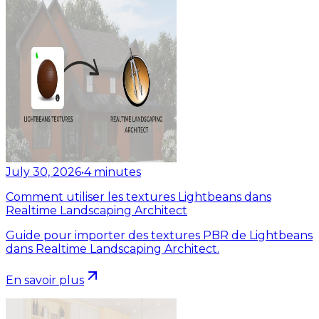
July 30, 2026
•
4
minutes
Comment utiliser les textures Lightbeans dans
Realtime Landscaping Architect
Guide pour importer des textures PBR de Lightbeans
dans Realtime Landscaping Architect.
En savoir plus