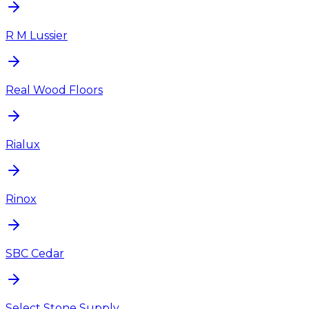
R M Lussier
Real Wood Floors
Rialux
Rinox
SBC Cedar
Select Stone Supply