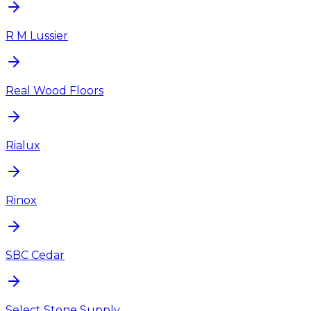
R M Lussier
Real Wood Floors
Rialux
Rinox
SBC Cedar
Select Stone Supply