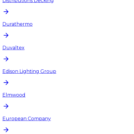
Distributions Decking
Durathermo
Duvaltex
Edison Lighting Group
Elmwood
European Company