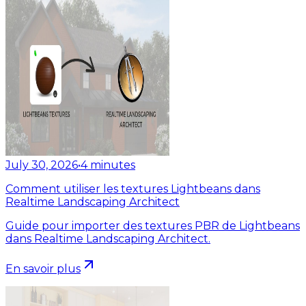
July 30, 2026
•
4
minutes
Comment utiliser les textures Lightbeans dans
Realtime Landscaping Architect
Guide pour importer des textures PBR de Lightbeans
dans Realtime Landscaping Architect.
En savoir plus