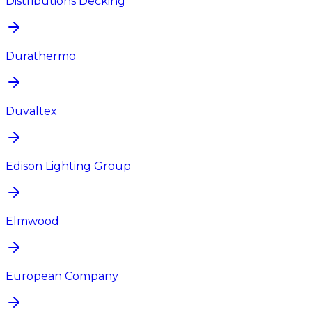
Distributions Decking
Durathermo
Duvaltex
Edison Lighting Group
Elmwood
European Company