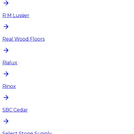
R M Lussier
Real Wood Floors
Rialux
Rinox
SBC Cedar
Select Stone Supply