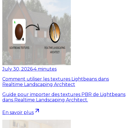
July 30, 2026
•
4
minutes
Comment utiliser les textures Lightbeans dans
Realtime Landscaping Architect
Guide pour importer des textures PBR de Lightbeans
dans Realtime Landscaping Architect.
En savoir plus