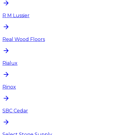
R M Lussier
Real Wood Floors
Rialux
Rinox
SBC Cedar
Select Stone Supply