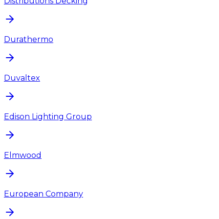
Distributions Decking
Durathermo
Duvaltex
Edison Lighting Group
Elmwood
European Company