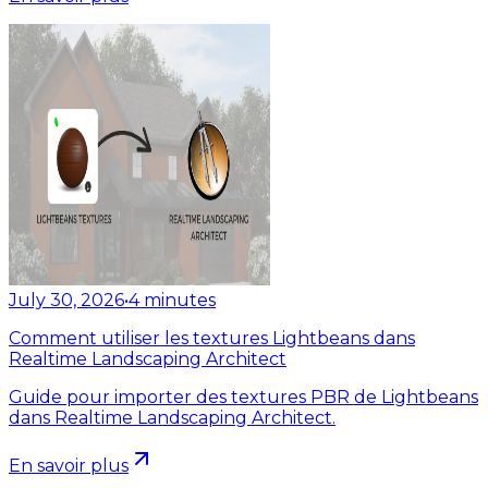
July 30, 2026
•
4
minutes
Comment utiliser les textures Lightbeans dans
Realtime Landscaping Architect
Guide pour importer des textures PBR de Lightbeans
dans Realtime Landscaping Architect.
En savoir plus