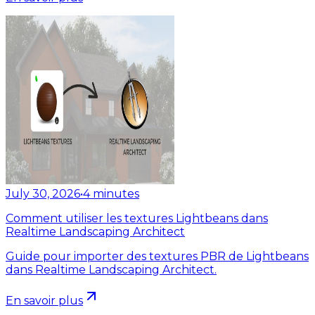
July 30, 2026
•
4
minutes
Comment utiliser les textures Lightbeans dans
Realtime Landscaping Architect
Guide pour importer des textures PBR de Lightbeans
dans Realtime Landscaping Architect.
En savoir plus