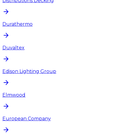
Distributions Decking
Durathermo
Duvaltex
Edison Lighting Group
Elmwood
European Company