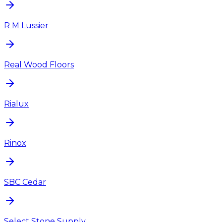
R M Lussier
Real Wood Floors
Rialux
Rinox
SBC Cedar
Select Stone Supply