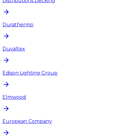
Distributions Decking
Durathermo
Duvaltex
Edison Lighting Group
Elmwood
European Company