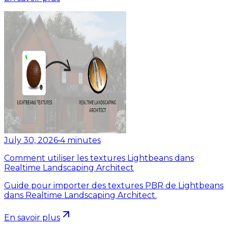
July 30, 2026
•
4
minutes
Comment utiliser les textures Lightbeans dans
Realtime Landscaping Architect
Guide pour importer des textures PBR de Lightbeans
dans Realtime Landscaping Architect.
En savoir plus