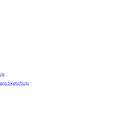
hUp
dans SketchUp.