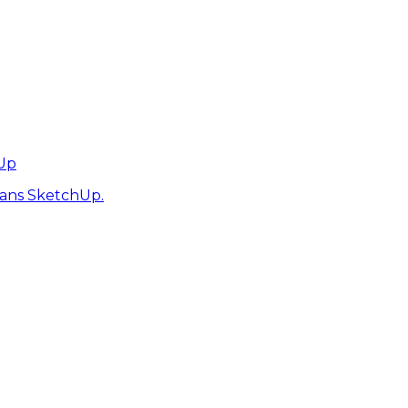
hUp
dans SketchUp.