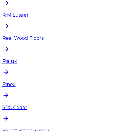
R M Lussier
Real Wood Floors
Rialux
Rinox
SBC Cedar
Select Stone Supply