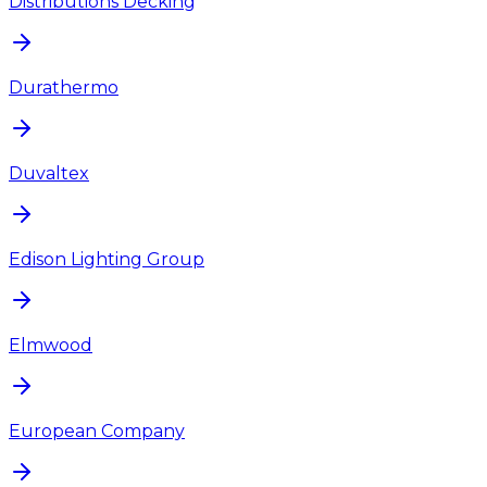
Distributions Decking
Durathermo
Duvaltex
Edison Lighting Group
Elmwood
European Company