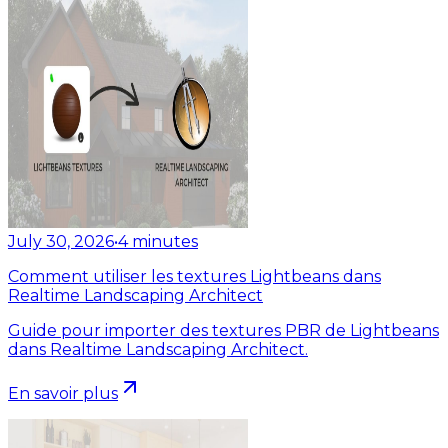
July 30, 2026
•
4
minutes
Comment utiliser les textures Lightbeans dans
Realtime Landscaping Architect
Guide pour importer des textures PBR de Lightbeans
dans Realtime Landscaping Architect.
En savoir plus