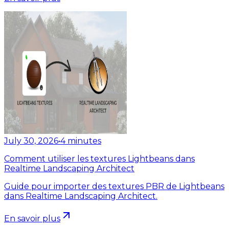
July 30, 2026
•
4
minutes
Comment utiliser les textures Lightbeans dans
Realtime Landscaping Architect
Guide pour importer des textures PBR de Lightbeans
dans Realtime Landscaping Architect.
En savoir plus