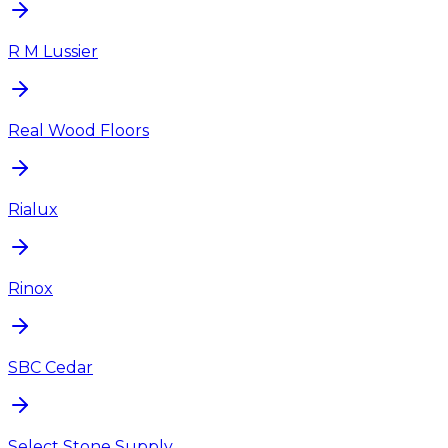
R M Lussier
Real Wood Floors
Rialux
Rinox
SBC Cedar
Select Stone Supply