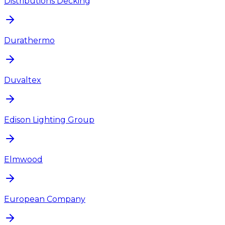
Distributions Decking
Durathermo
Duvaltex
Edison Lighting Group
Elmwood
European Company