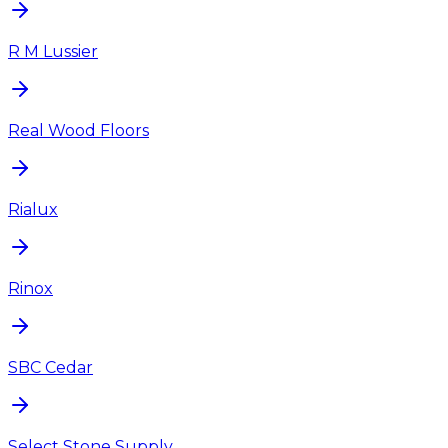
R M Lussier
Real Wood Floors
Rialux
Rinox
SBC Cedar
Select Stone Supply