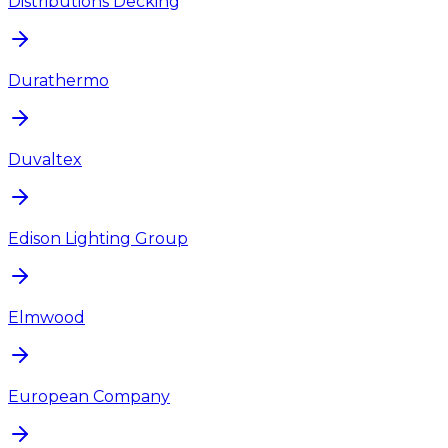
Distributions Decking
Durathermo
Duvaltex
Edison Lighting Group
Elmwood
European Company