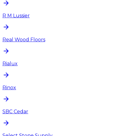
R M Lussier
Real Wood Floors
Rialux
Rinox
SBC Cedar
Select Stone Supply