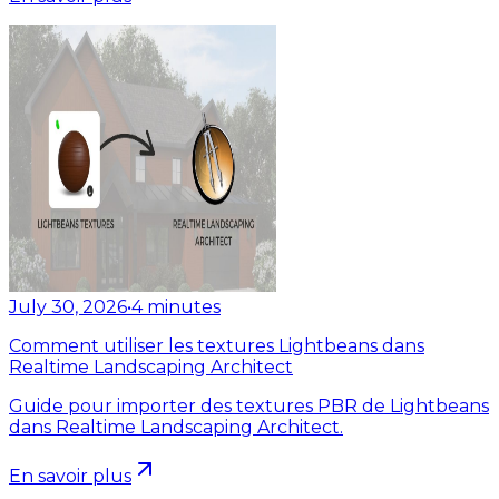
July 30, 2026
•
4
minutes
Comment utiliser les textures Lightbeans dans
Realtime Landscaping Architect
Guide pour importer des textures PBR de Lightbeans
dans Realtime Landscaping Architect.
En savoir plus