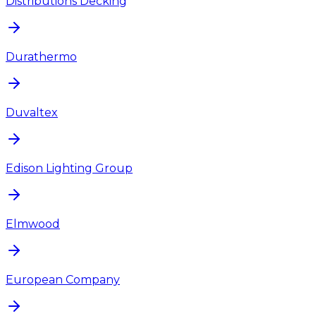
Distributions Decking
Durathermo
Duvaltex
Edison Lighting Group
Elmwood
European Company