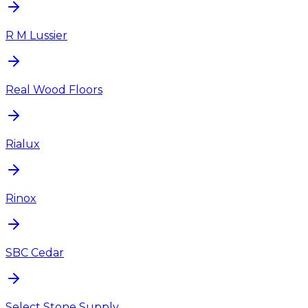
R M Lussier
Real Wood Floors
Rialux
Rinox
SBC Cedar
Select Stone Supply