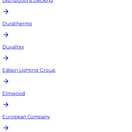
Distributions Decking
Durathermo
Duvaltex
Edison Lighting Group
Elmwood
European Company