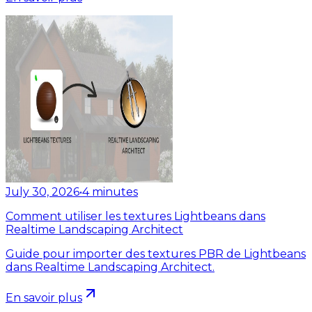
July 30, 2026
•
4
minutes
Comment utiliser les textures Lightbeans dans
Realtime Landscaping Architect
Guide pour importer des textures PBR de Lightbeans
dans Realtime Landscaping Architect.
En savoir plus