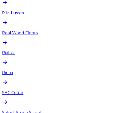
R M Lussier
Real Wood Floors
Rialux
Rinox
SBC Cedar
Select Stone Supply