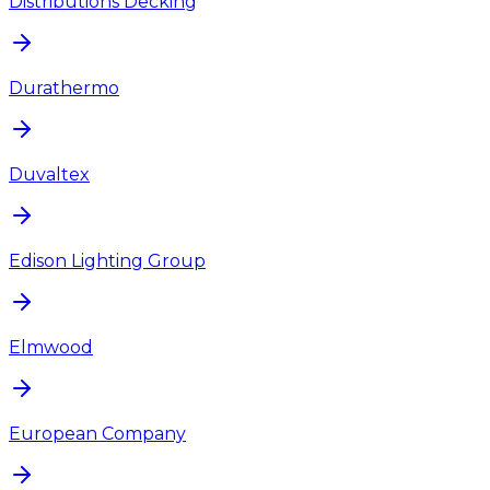
Distributions Decking
Durathermo
Duvaltex
Edison Lighting Group
Elmwood
European Company