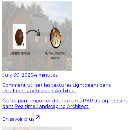
July 30, 2026
•
4
minutes
Comment utiliser les textures Lightbeans dans
Realtime Landscaping Architect
Guide pour importer des textures PBR de Lightbeans
dans Realtime Landscaping Architect.
En savoir plus