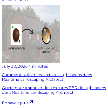
July 30, 2026
•
4
minutes
Comment utiliser les textures Lightbeans dans
Realtime Landscaping Architect
Guide pour importer des textures PBR de Lightbeans
dans Realtime Landscaping Architect.
En savoir plus