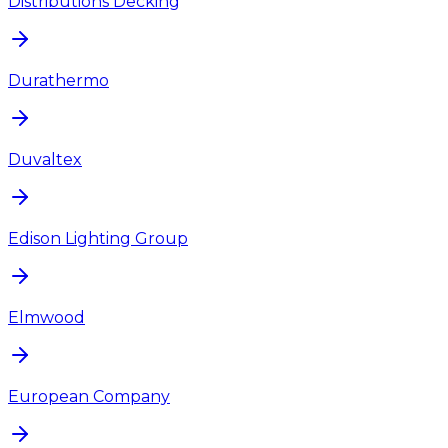
Distributions Decking
Durathermo
Duvaltex
Edison Lighting Group
Elmwood
European Company