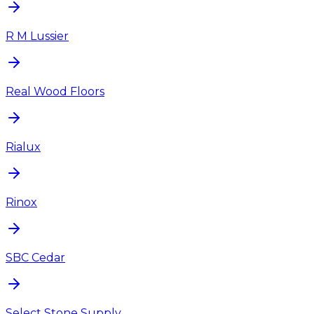
R M Lussier
Real Wood Floors
Rialux
Rinox
SBC Cedar
Select Stone Supply