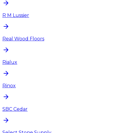
R M Lussier
Real Wood Floors
Rialux
Rinox
SBC Cedar
Select Stone Supply