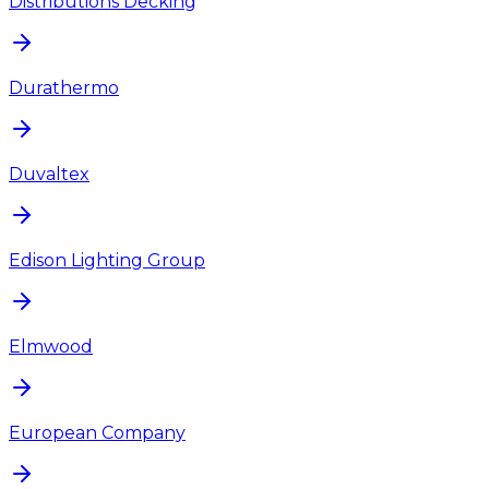
Distributions Decking
Durathermo
Duvaltex
Edison Lighting Group
Elmwood
European Company