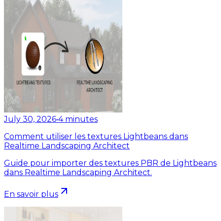
July 30, 2026
•
4
minutes
Comment utiliser les textures Lightbeans dans
Realtime Landscaping Architect
Guide pour importer des textures PBR de Lightbeans
dans Realtime Landscaping Architect.
En savoir plus