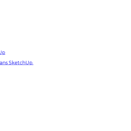
hUp
dans SketchUp.