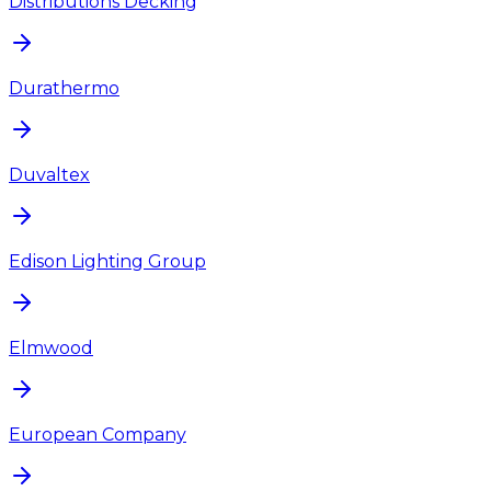
Distributions Decking
Durathermo
Duvaltex
Edison Lighting Group
Elmwood
European Company