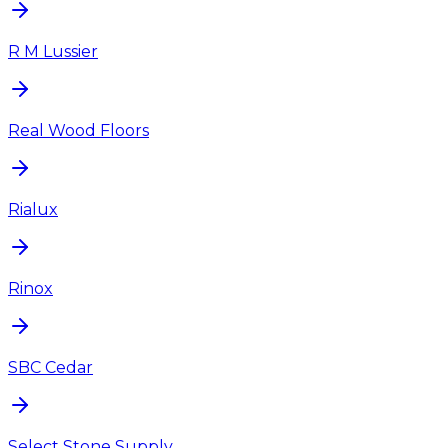
R M Lussier
Real Wood Floors
Rialux
Rinox
SBC Cedar
Select Stone Supply