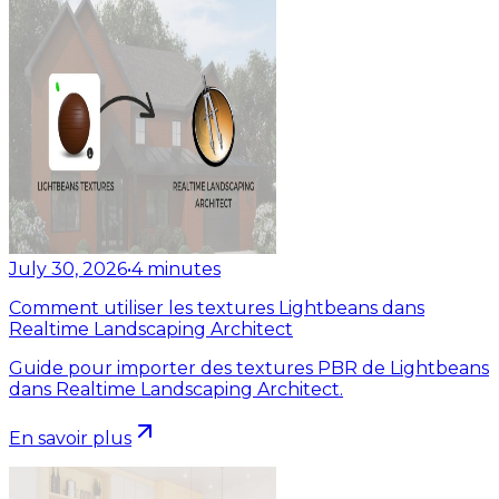
July 30, 2026
•
4
minutes
Comment utiliser les textures Lightbeans dans
Realtime Landscaping Architect
Guide pour importer des textures PBR de Lightbeans
dans Realtime Landscaping Architect.
En savoir plus